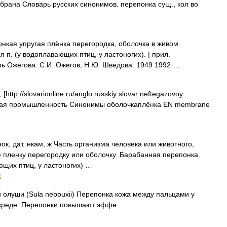
рана Словарь русских синонимов. перепонка сущ., кол во
кая упругая плёнка перегородка, оболочка в живом
 п. (у водоплавающих птиц, у ластоногих). | прил.
рь Ожегова. С.И. Ожегов, Н.Ю. Шведова. 1949 1992 …
ttp://slovarionline.ru/anglo russkiy slovar neftegazovoy
зовая промышленность Синонимы оболочкаплёнка EN membrane
к, дат. нкам, ж Часть организма человека или животного,
 пленку перегородку или оболочку. Барабанная перепонка.
щих птиц, у ластоногих) …
х
 олуши (Sula nebouxii) Перепонка кожа между пальцами у
 среде. Перепонки повышают эффе …