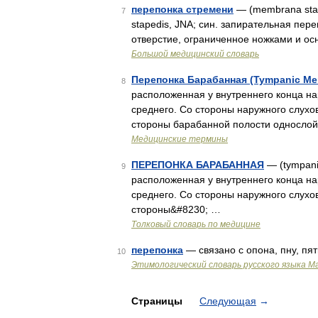
перепонка стремени
— (membrana stap
7
stapedis, JNA; син. запирательная п
отверстие, ограниченное ножками и о
Большой медицинский словарь
Перепонка Барабанная (Tympanic Mem
8
расположенная у внутреннего конца на
среднего. Со стороны наружного слухо
стороны барабанной полости односло
Медицинские термины
ПЕРЕПОНКА БАРАБАННАЯ
— (tympani
9
расположенная у внутреннего конца на
среднего. Со стороны наружного слухо
стороны&#8230; …
Толковый словарь по медицине
перепонка
— связано с опона, пну, пя
10
Этимологический словарь русского языка М
Страницы
Следующая
→