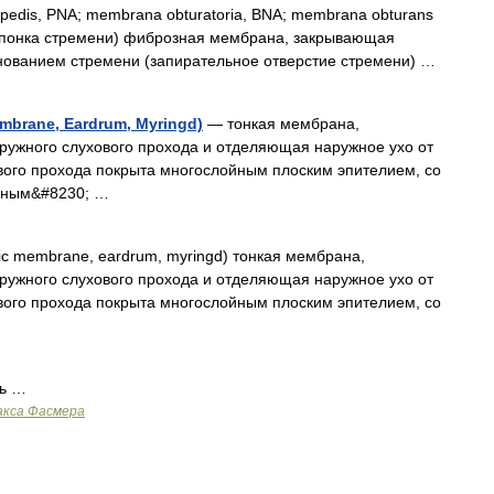
edis, PNA; membrana obturatoria, BNA; membrana obturans
ерепонка стремени) фиброзная мембрана, закрывающая
снованием стремени (запирательное отверстие стремени) …
brane, Eardrum, Myringd)
— тонкая мембрана,
ружного слухового прохода и отделяющая наружное ухо от
вого прохода покрыта многослойным плоским эпителием, со
йным&#8230; …
c membrane, eardrum, myringd) тонкая мембрана,
ружного слухового прохода и отделяющая наружное ухо от
вого прохода покрыта многослойным плоским эпителием, со
ть …
акса Фасмера