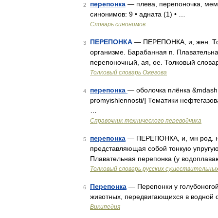
перепонка
— плева, перепоночка, мемб
2
синонимов: 9 • адната (1) • …
Словарь синонимов
ПЕРЕПОНКА
— ПЕРЕПОНКА, и, жен. Тон
3
организме. Барабанная п. Плавательная
перепоночный, ая, ое. Толковый слова
Толковый словарь Ожегова
перепонка
— оболочка плёнка &mdash; [h
4
promyishlennosti/] Тематики нефтега
…
Справочник технического переводчика
перепонка
— ПЕРЕПОНКА, и, мн род. но
5
представляющая собой тонкую упругую
Плавательная перепонка (у водоплаваю
Толковый словарь русских существительны
Перепонка
— Перепонки у голубоногой
6
животных, передвигающихся в водной
Википедия