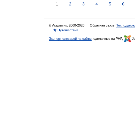
1
2
3
4
5
6
© Академик, 2000-2026
Обратная связь:
Техподдерж
👣 Путешествия
Экспорт словарей на сайты
, сделанные на PHP,
Jo