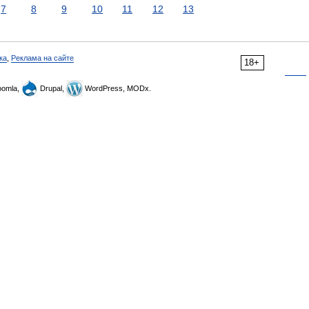
7
8
9
10
11
12
13
ка
,
Реклама на сайте
18+
omla,
Drupal,
WordPress, MODx.